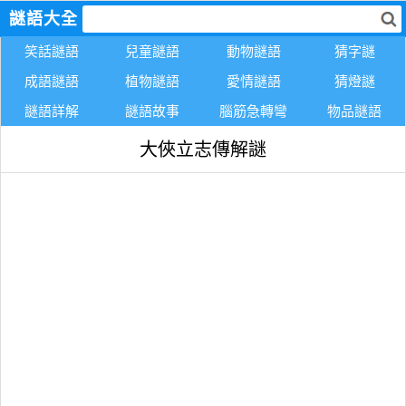
謎語大全
笑話謎語
兒童謎語
動物謎語
猜字謎
成語謎語
植物謎語
愛情謎語
猜燈謎
謎語詳解
謎語故事
腦筋急轉彎
物品謎語
大俠立志傳解謎