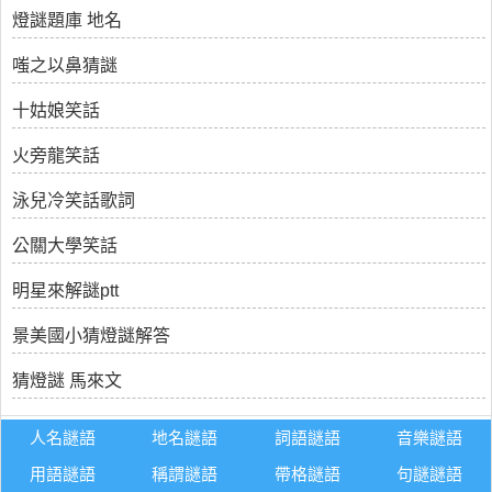
燈謎題庫 地名
嗤之以鼻猜謎
十姑娘笑話
火旁龍笑話
泳兒冷笑話歌詞
公關大學笑話
明星來解謎ptt
景美國小猜燈謎解答
猜燈謎 馬來文
人名謎語
地名謎語
詞語謎語
音樂謎語
用語謎語
稱謂謎語
帶格謎語
句謎謎語