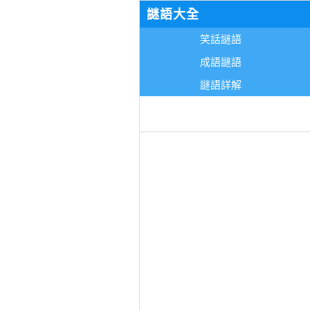
謎語大全
笑話謎語
成語謎語
謎語詳解