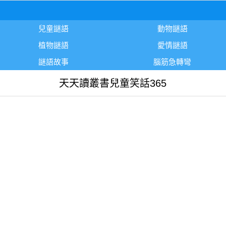
兒童謎語
動物謎語
植物謎語
愛情謎語
謎語故事
腦筋急轉彎
天天讀叢書兒童笑話365