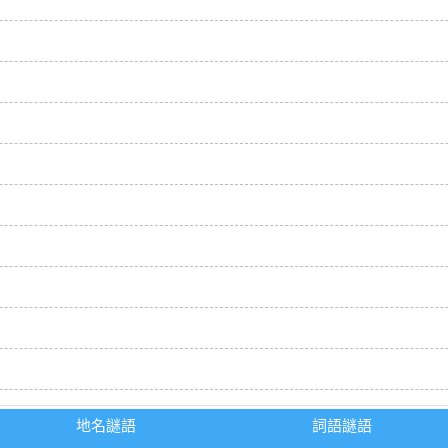
地名謎語
詞語謎語