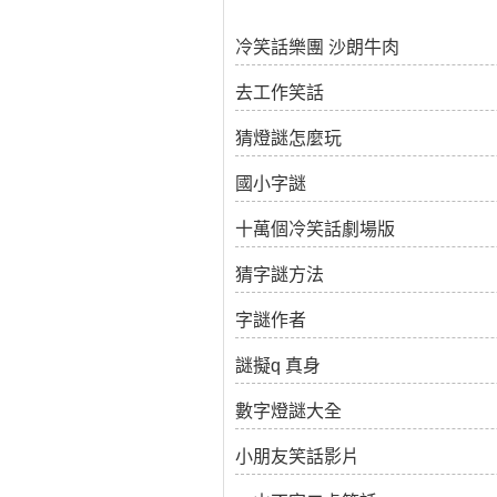
冷笑話樂團 沙朗牛肉
去工作笑話
猜燈謎怎麼玩
國小字謎
十萬個冷笑話劇場版
猜字謎方法
字謎作者
謎擬q 真身
數字燈謎大全
小朋友笑話影片