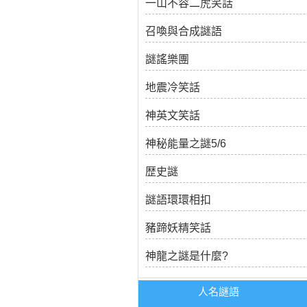
一山不容二虎笑話
召喚與合成謎語
謎謠樂團
地震冷笑話
神英文笑話
神秘能量之謎5/6
歴史謎
謎語環環相扣
豬蹄妖精笑話
神龍之謎是什麼?
人名謎語