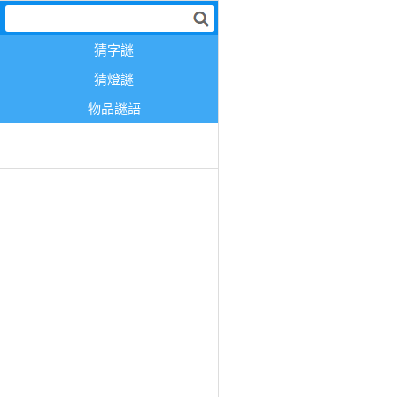
猜字謎
猜燈謎
物品謎語