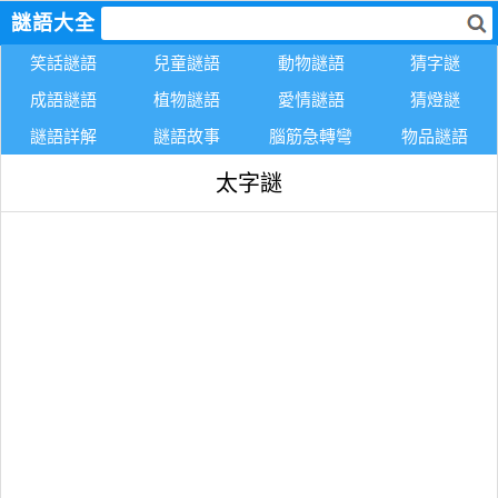
謎語大全
笑話謎語
兒童謎語
動物謎語
猜字謎
成語謎語
植物謎語
愛情謎語
猜燈謎
謎語詳解
謎語故事
腦筋急轉彎
物品謎語
太字謎