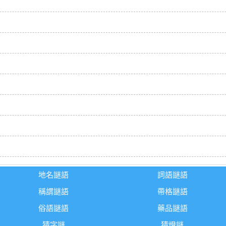
地名謎語
詞語謎語
稱謂謎語
帶格謎語
俗語謎語
藥品謎語
猜字謎
猜燈謎