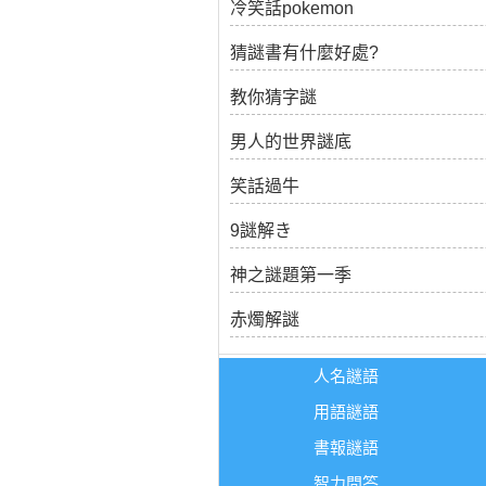
冷笑話pokemon
猜謎書有什麼好處?
教你猜字謎
男人的世界謎底
笑話過牛
9謎解き
神之謎題第一季
赤燭解謎
人名謎語
用語謎語
書報謎語
智力問答