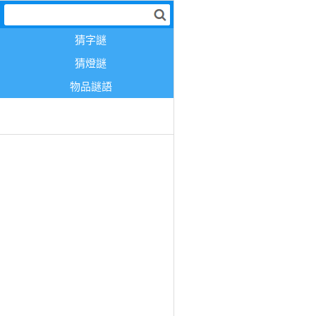
猜字謎
猜燈謎
物品謎語