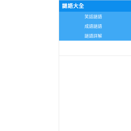
謎語大全
笑話謎語
成語謎語
謎語詳解