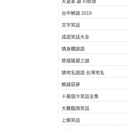
天皇家 謎 の紋章
台中解謎 2019
文字笑話
成語笑話大全
猜身體謎語
慈禧陵寢之謎
猜地名謎語 台灣地名
解謎惡夢
十萬個冷笑話全集
大難臨頭笑話
上鎖笑話