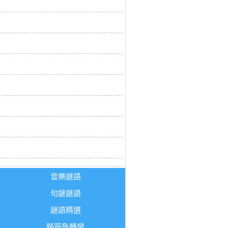
音樂謎語
句謎謎語
謎語精選
腦筋急轉彎