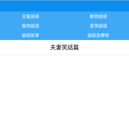
兒童謎語
動物謎語
植物謎語
愛情謎語
謎語故事
腦筋急轉彎
夫妻笑話篇