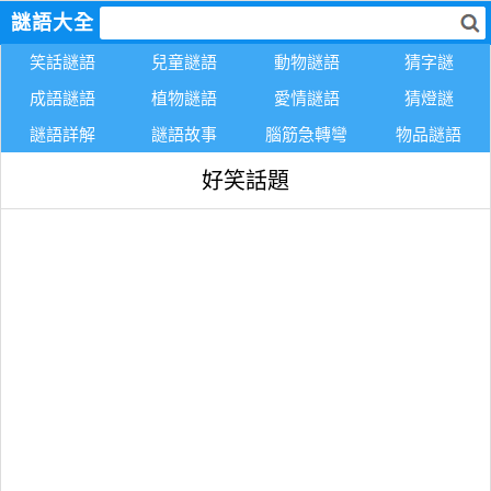
謎語大全
笑話謎語
兒童謎語
動物謎語
猜字謎
成語謎語
植物謎語
愛情謎語
猜燈謎
謎語詳解
謎語故事
腦筋急轉彎
物品謎語
好笑話題