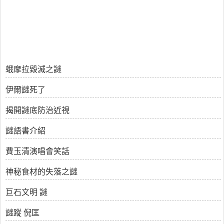
蛾摩拉毀滅之謎
伊爾謎死了
揭開謎底防治近視
謎語書介紹
費玉清演唱會笑話
神秘食材的失落之謎
巨石文明 謎
謎蹤 倪匡