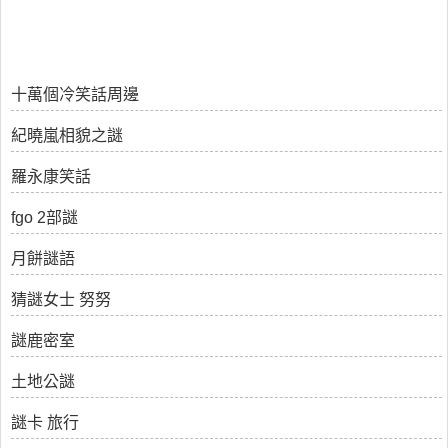
十萬個冷笑話周邊
紀曉嵐相貌之謎
羅永康笑話
fgo 2部謎
月餅謎語
猜謎女士 努努
謎鹿密室
土地公謎
謎卡 旅行