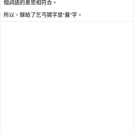
個詞語的意思相符合。
所以，嫁給了乞丐猜字是“蓋”字。