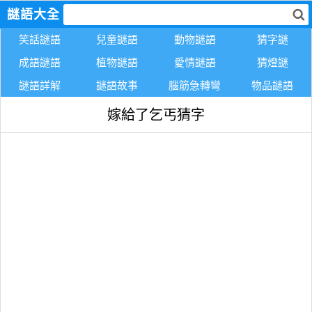
謎語大全
笑話謎語
兒童謎語
動物謎語
猜字謎
成語謎語
植物謎語
愛情謎語
猜燈謎
謎語詳解
謎語故事
腦筋急轉彎
物品謎語
嫁給了乞丐猜字