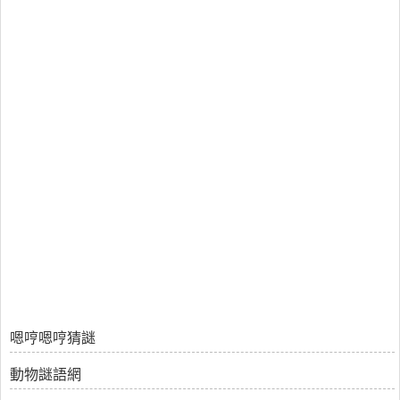
嗯哼嗯哼猜謎
動物謎語網