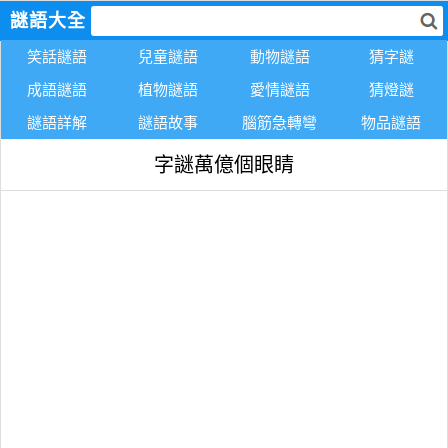
謎語大全
笑話謎語
兒童謎語
動物謎語
猜字謎
成語謎語
植物謎語
愛情謎語
猜燈謎
謎語詳解
謎語故事
腦筋急轉彎
物品謎語
字謎萬億個眼睛