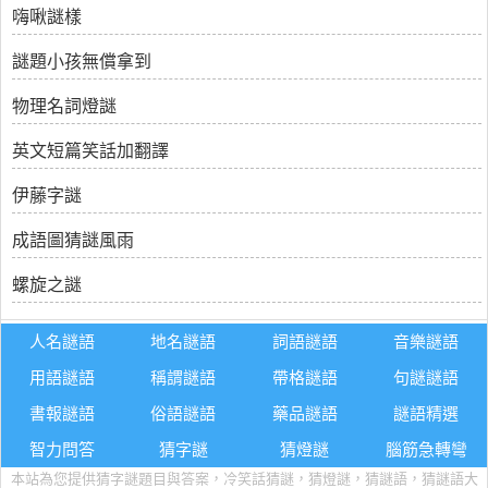
嗨啾謎樣
謎題小孩無償拿到
物理名詞燈謎
英文短篇笑話加翻譯
伊藤字謎
成語圖猜謎風雨
螺旋之謎
人名謎語
地名謎語
詞語謎語
音樂謎語
用語謎語
稱謂謎語
帶格謎語
句謎謎語
書報謎語
俗語謎語
藥品謎語
謎語精選
智力問答
猜字謎
猜燈謎
腦筋急轉彎
本站為您提供猜字謎題目與答案，冷笑話猜謎，猜燈謎，猜謎語，猜謎語大