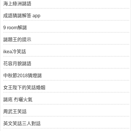
海上綠洲謎語
成語猜謎解答 app
9 room解謎
謎題王的提示
ikea冷笑話
花容月貌謎語
中秋節2018猜燈謎
女王陛下的笑話婚姻
謎底 冇曬火氣
周武王笑話
英文笑話三人對話