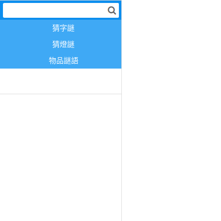
猜字謎
猜燈謎
物品謎語