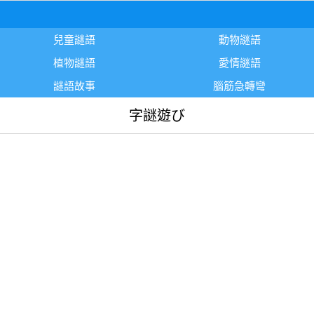
兒童謎語
動物謎語
植物謎語
愛情謎語
謎語故事
腦筋急轉彎
字謎遊び