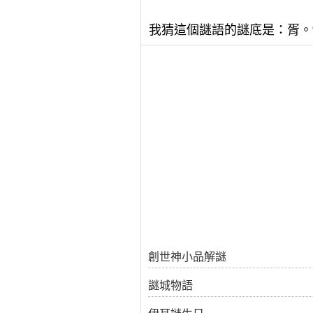
我猜這個謎語的謎底是：胥。“
創世神小品解謎
謎城物語