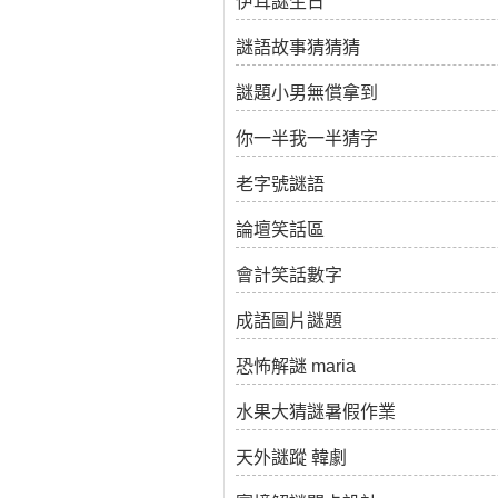
伊耳謎生日
謎語故事猜猜猜
謎題小男無償拿到
你一半我一半猜字
老字號謎語
論壇笑話區
會計笑話數字
成語圖片謎題
恐怖解謎 maria
水果大猜謎暑假作業
天外謎蹤 韓劇