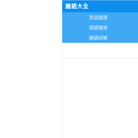
謎語大全
笑話謎語
成語謎語
謎語詳解