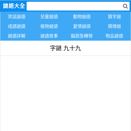
謎語大全
笑話謎語
兒童謎語
動物謎語
猜字謎
成語謎語
植物謎語
愛情謎語
猜燈謎
謎語詳解
謎語故事
腦筋急轉彎
物品謎語
字謎 九十九