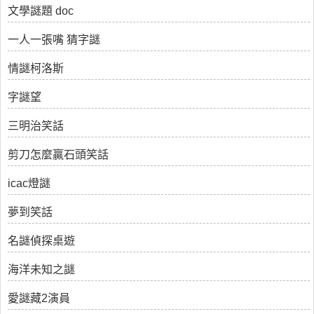
文學謎題 doc
一人一張嘴 猜字謎
情謎柯洛斯
字謎望
三明治笑話
剪刀怎麼贏石頭笑話
icac燈謎
夢到笑話
名謎偵探桌遊
海洋未知之謎
愛謎藏2演員