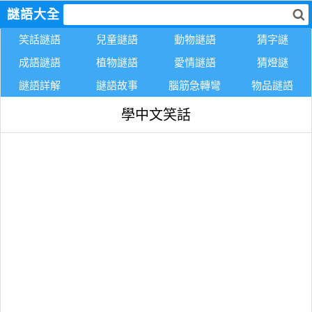
謎語大全
笑話謎語
兒童謎語
動物謎語
猜字謎
成語謎語
植物謎語
愛情謎語
猜燈謎
謎語詳解
謎語故事
腦筋急轉彎
物品謎語
學中文笑話