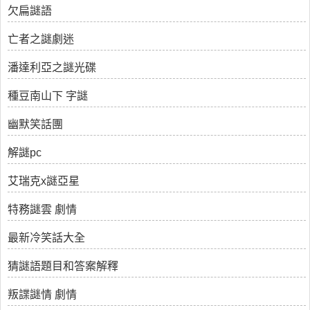
欠扁謎語
亡者之謎劇迷
潘達利亞之謎光碟
種豆南山下 字謎
幽默笑話團
解謎pc
艾瑞克x謎亞星
特務謎雲 劇情
最新冷笑話大全
猜謎語題目和答案解釋
叛諜謎情 劇情