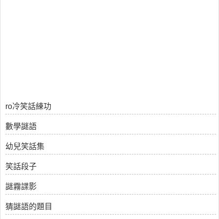
ro冷笑話練功
數學謎語
幼兒笑話集
笑話段子
謎霧諜影
猜謎語的題目