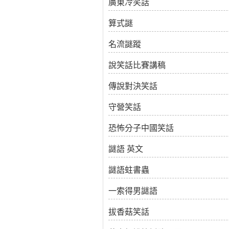
廣東冷笑話
算式謎
名流謎蹤
說笑話比賽講稿
傳說對決笑話
守營笑話
恐怖分子中國笑話
謎語 英文
謎語蛀書蟲
一索得男謎語
拔香菇笑話