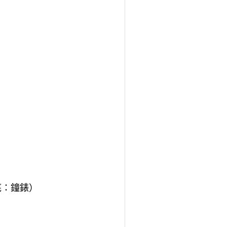
底：鐘錶）