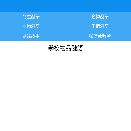
兒童謎語
動物謎語
植物謎語
愛情謎語
謎語故事
腦筋急轉彎
學校物品謎語