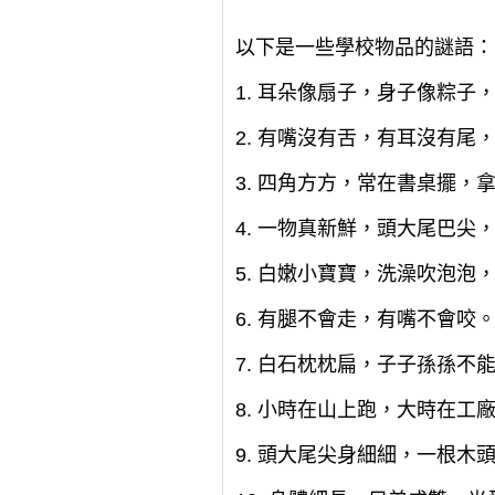
以下是一些學校物品的謎語：
1. 耳朵像扇子，身子像粽
2. 有嘴沒有舌，有耳沒有
3. 四角方方，常在書桌擺
4. 一物真新鮮，頭大尾巴
5. 白嫩小寶寶，洗澡吹泡
6. 有腿不會走，有嘴不會
7. 白石枕枕扁，子子孫孫不
8. 小時在山上跑，大時在
9. 頭大尾尖身細細，一根