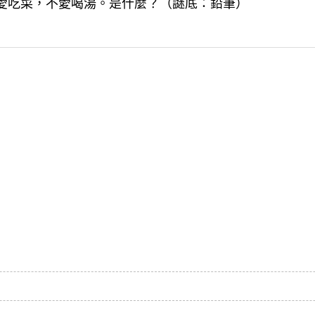
光愛吃菜，不愛喝湯。是什麼？（謎底：鉛筆）