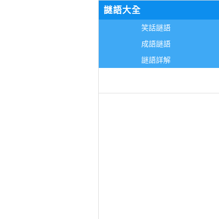
謎語大全
笑話謎語
成語謎語
謎語詳解