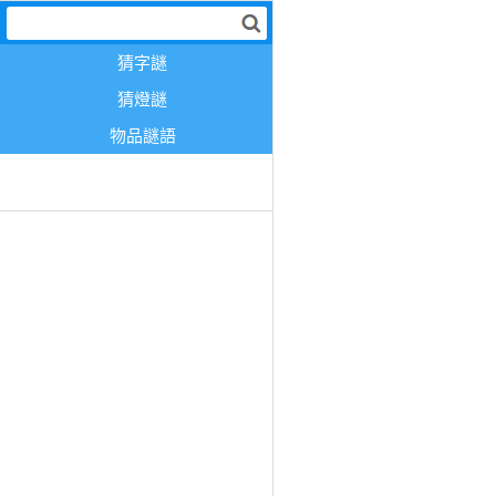
猜字謎
猜燈謎
物品謎語