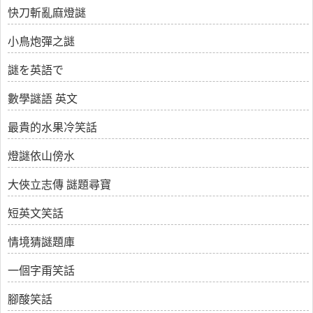
快刀斬亂麻燈謎
小鳥炮彈之謎
謎を英語で
數學謎語 英文
最貴的水果冷笑話
燈謎依山傍水
大俠立志傳 謎題尋寶
短英文笑話
情境猜謎題庫
一個字甭笑話
腳酸笑話