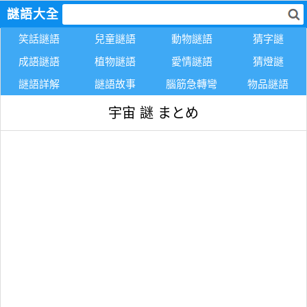
謎語大全
笑話謎語
兒童謎語
動物謎語
猜字謎
成語謎語
植物謎語
愛情謎語
猜燈謎
謎語詳解
謎語故事
腦筋急轉彎
物品謎語
宇宙 謎 まとめ