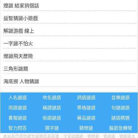
燈謎 給家捎個話
益智猜謎小遊戲
解謎游戲 線上
一字謎不怕火
燈謎飛天歷險
三角形謎題
海底撈 人物猜謎
人名謎語
地名謎語
詞語謎語
音樂謎語
用語謎語
稱謂謎語
帶格謎語
句謎謎語
書報謎語
俗語謎語
藥品謎語
謎語精選
智力問答
猜字謎
猜燈謎
腦筋急轉彎
本站為您提供猜字謎題目與答案，冷笑話猜謎，猜燈謎，猜謎語，猜謎語大