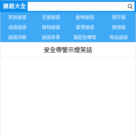
謎語大全
笑話謎語
兒童謎語
動物謎語
猜字謎
成語謎語
植物謎語
愛情謎語
猜燈謎
謎語詳解
謎語故事
腦筋急轉彎
物品謎語
安全帶警示燈笑話