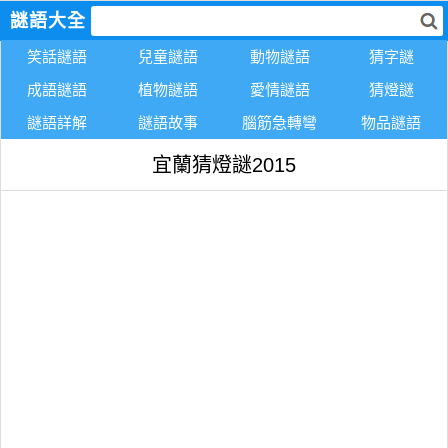
謎語大全
笑話謎語
兒童謎語
動物謎語
猜字謎
成語謎語
植物謎語
愛情謎語
猜燈謎
謎語詳解
謎語故事
腦筋急轉彎
物品謎語
宜蘭猜燈謎2015