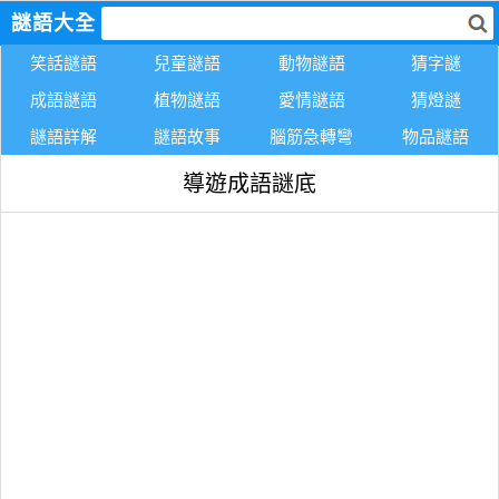
謎語大全
笑話謎語
兒童謎語
動物謎語
猜字謎
成語謎語
植物謎語
愛情謎語
猜燈謎
謎語詳解
謎語故事
腦筋急轉彎
物品謎語
導遊成語謎底