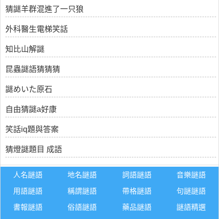
猜謎羊群混進了一只狼
外科醫生電梯笑話
知比山解謎
昆蟲謎語猜猜猜
謎めいた原石
自由猜謎a好康
笑話iq題與答案
猜燈謎題目 成語
人名謎語
地名謎語
詞語謎語
音樂謎語
用語謎語
稱謂謎語
帶格謎語
句謎謎語
書報謎語
俗語謎語
藥品謎語
謎語精選