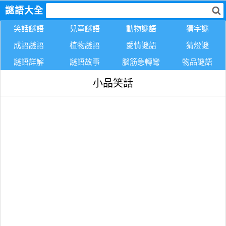
謎語大全
笑話謎語
兒童謎語
動物謎語
猜字謎
成語謎語
植物謎語
愛情謎語
猜燈謎
謎語詳解
謎語故事
腦筋急轉彎
物品謎語
小品笑話