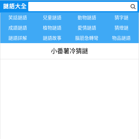
謎語大全
笑話謎語
兒童謎語
動物謎語
猜字謎
成語謎語
植物謎語
愛情謎語
猜燈謎
謎語詳解
謎語故事
腦筋急轉彎
物品謎語
小番薯冷猜謎