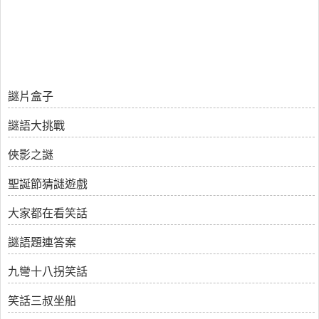
謎片盒子
謎語大挑戰
俠影之謎
聖誕節猜謎遊戲
大家都在看笑話
謎語題連答案
九彎十八拐笑話
笑話三叔坐船