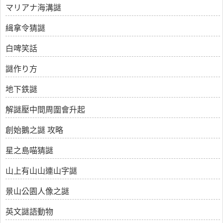
マリアナ海溝謎
緝拿令猜謎
白啤笑話
謎作り方
地下鉄謎
解謎壓中間周圍會升起
創始鵝之謎 攻略
星之島喵猜謎
山上有山山連山字謎
景山公園人像之謎
英文謎語動物