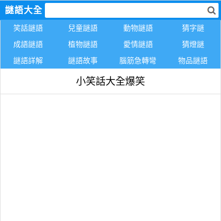
謎語大全
笑話謎語
兒童謎語
動物謎語
猜字謎
成語謎語
植物謎語
愛情謎語
猜燈謎
謎語詳解
謎語故事
腦筋急轉彎
物品謎語
小笑話大全爆笑