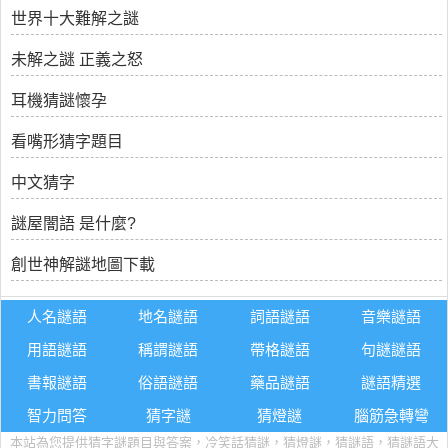
世界十大難解之謎
未解之謎 正義之怒
耳機猜謎懷孕
看嘴形猜字題目
中文猜字
謎屋闇語 是什麼?
創世神解謎地圖下載
人名謎語
地名謎語
詞語謎語
音樂謎語
用語謎語
稱謂謎語
帶格謎語
句謎謎語
書報謎語
俗語謎語
藥品謎語
謎語精選
智力問答
猜字謎
猜燈謎
腦筋急轉彎
本站為您提供猜字謎題目與答案，冷笑話猜謎，猜燈謎，猜謎語，猜謎語大