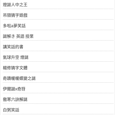
燈謎人中之王
吊頸猜字遊戲
多啦a夢笑話
謎解き 英語 授業
講笑話的書
氣球升空 燈謎
楊修猜字文體
奇蹟暖暖蝶變之謎
伊爾謎x奇犽
傲寒六訣解謎
白粥笑話