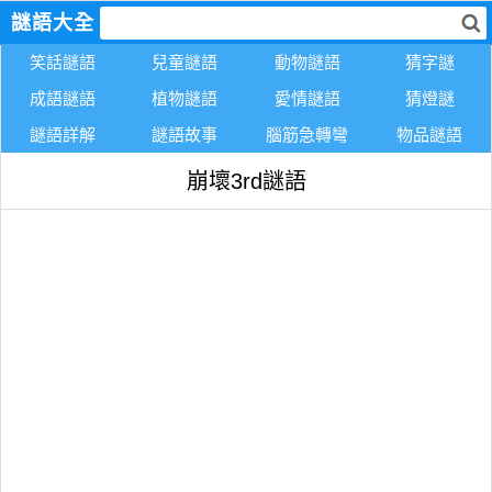
謎語大全
笑話謎語
兒童謎語
動物謎語
猜字謎
成語謎語
植物謎語
愛情謎語
猜燈謎
謎語詳解
謎語故事
腦筋急轉彎
物品謎語
崩壞3rd謎語