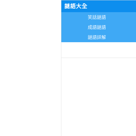
謎語大全
笑話謎語
成語謎語
謎語詳解