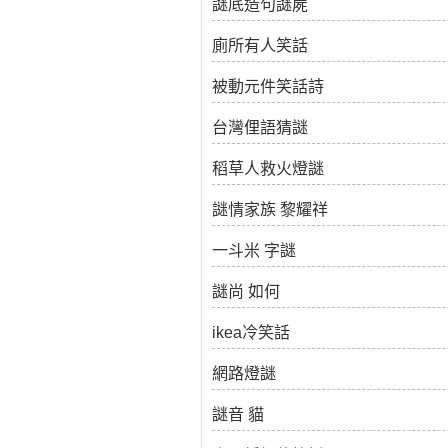
謎底造句謎屍
廁所有人笑話
被動元件笑話詩
台灣俚語猜謎
稻草人救火燈謎
謎情家族 黎耀祥
一斗米 字謎
謎尚 如何
ikea冷笑話
網路燈謎
謎音 貓