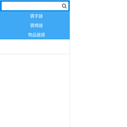
猜字謎
猜燈謎
物品謎語