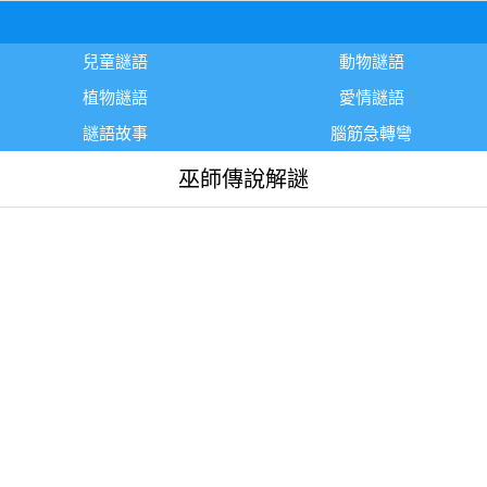
兒童謎語
動物謎語
植物謎語
愛情謎語
謎語故事
腦筋急轉彎
巫師傳說解謎