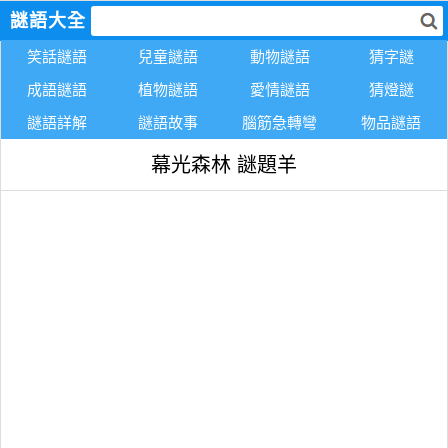
謎語大全
笑話謎語
兒童謎語
動物謎語
猜字謎
成語謎語
植物謎語
愛情謎語
猜燈謎
謎語詳解
謎語故事
腦筋急轉彎
物品謎語
幕光森林 謎題羊