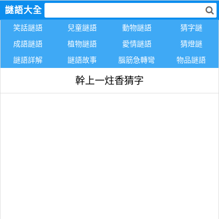
謎語大全
笑話謎語
兒童謎語
動物謎語
猜字謎
成語謎語
植物謎語
愛情謎語
猜燈謎
謎語詳解
謎語故事
腦筋急轉彎
物品謎語
幹上一炷香猜字