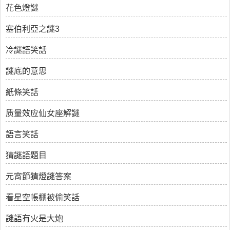
花色燈謎
塞伯利亞之謎3
冷謎語笑話
謎底的意思
紙條笑話
质量效应仙女座解謎
語言笑話
猜謎語題目
元宵節猜燈謎答案
看星空帳棚被偷笑話
謎語有火是大炮