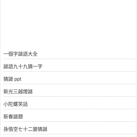
一個字謎語大全
謎語九十九猜一字
猜謎 ppt
新光三越燈謎
小陀螺笑話
新春謎題
孫悟空七十二變猜謎