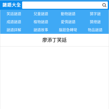
謎語大全
笑話謎語
兒童謎語
動物謎語
猜字謎
成語謎語
植物謎語
愛情謎語
猜燈謎
謎語詳解
謎語故事
腦筋急轉彎
物品謎語
廖添丁笑話