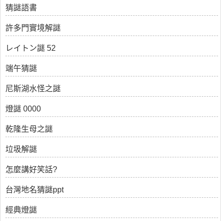
猜謎語書
許多門實境解謎
レイトン謎 52
端午猜謎
尼斯湖水怪之謎
燈謎 0000
乾隆生母之謎
垃圾解謎
怎麼講好笑話?
台灣地名猜謎ppt
經典燈謎