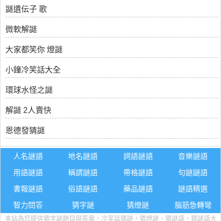
謎遺伝子 歌
微軟解謎
大家都笑你 燈謎
小鐘冷笑話大全
環球水怪之謎
解謎 2人賣快
恩德發猜謎
人名謎語
地名謎語
詞語謎語
音樂謎語
用語謎語
稱謂謎語
帶格謎語
句謎謎語
書報謎語
俗語謎語
藥品謎語
謎語精選
智力問答
猜字謎
猜燈謎
腦筋急轉彎
本站為您提供猜字謎題目與答案，冷笑話猜謎，猜燈謎，猜謎語，猜謎語大