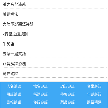
謎之音曾沛慈
謎題解法
大陸電影翻譯笑話
x行星之謎規則
牛笑話
五菜一湯笑話
益智解謎滑塊
劉在錫謎
人名謎語
地名謎語
詞語謎語
音樂謎語
用語謎語
稱謂謎語
帶格謎語
句謎謎語
書報謎語
俗語謎語
藥品謎語
謎語精選