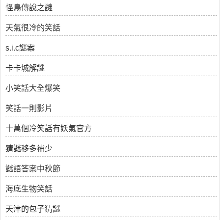
怪鳥傳說之謎
天氣很冷的笑話
s.i.c謎案
卡卡城解謎
小笑話大全爆笑
笑話一則影片
十萬個冷笑話有妖氣官方
猜謎移多補少
謎語答案中秋節
海底生物笑話
天津的包子猜謎