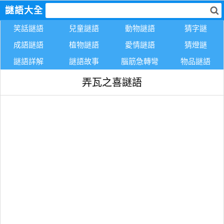
謎語大全
笑話謎語
兒童謎語
動物謎語
猜字謎
成語謎語
植物謎語
愛情謎語
猜燈謎
謎語詳解
謎語故事
腦筋急轉彎
物品謎語
弄瓦之喜謎語