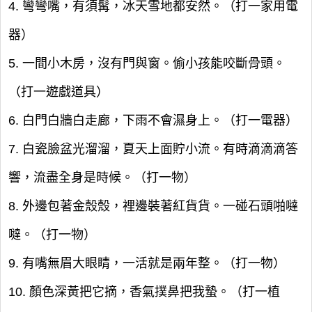
4. 彎彎嘴，有須髯，冰天雪地都安然。（打一家用電
器）
5. 一間小木房，沒有門與窗。偷小孩能咬斷骨頭。
（打一遊戲道具）
6. 白門白牆白走廊，下雨不會濕身上。（打一電器）
7. 白瓷臉盆光溜溜，夏天上面貯小流。有時滴滴滴答
響，流盡全身是時候。（打一物）
8. 外邊包著金殼殼，裡邊裝著紅貨貨。一碰石頭啪噠
噠。（打一物）
9. 有嘴無眉大眼睛，一活就是兩年整。（打一物）
10. 顏色深黃把它摘，香氣撲鼻把我蟄。（打一植