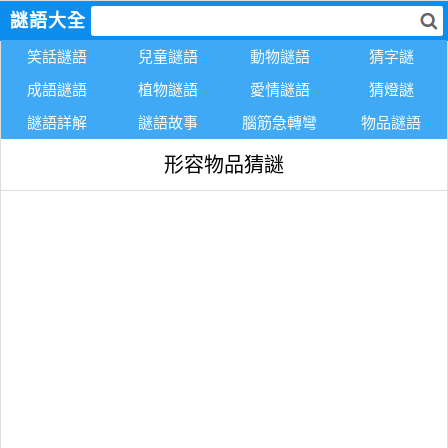
謎語大全
笑話謎語
兒童謎語
動物謎語
猜字謎
成語謎語
植物謎語
愛情謎語
猜燈謎
謎語詳解
謎語故事
腦筋急轉彎
物品謎語
形容物品猜謎