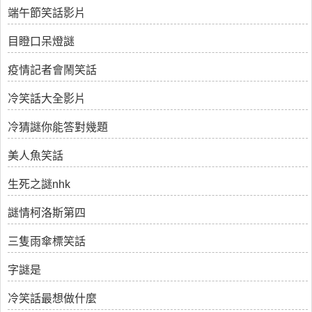
端午節笑話影片
目瞪口呆燈謎
疫情記者會鬧笑話
冷笑話大全影片
冷猜謎你能答對幾題
美人魚笑話
生死之謎nhk
謎情柯洛斯第四
三隻雨傘標笑話
字謎是
冷笑話最想做什麼