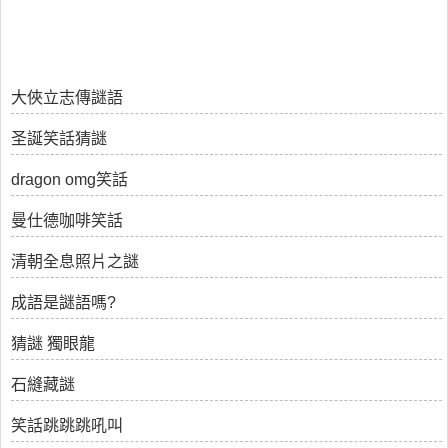
大俠立志傳謎語
圣誕笑話猜謎
dragon omg笑話
曼仕德咖啡笑話
清朝全息照片之謎
成語是謎語嗎?
猜謎 獨眼龍
石縫藏謎
笑話跳跳跳吼叫