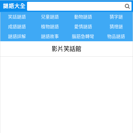
謎語大全
笑話謎語
兒童謎語
動物謎語
猜字謎
成語謎語
植物謎語
愛情謎語
猜燈謎
謎語詳解
謎語故事
腦筋急轉彎
物品謎語
影片笑話館