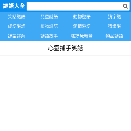
謎語大全
笑話謎語
兒童謎語
動物謎語
猜字謎
成語謎語
植物謎語
愛情謎語
猜燈謎
謎語詳解
謎語故事
腦筋急轉彎
物品謎語
心靈捕手笑話