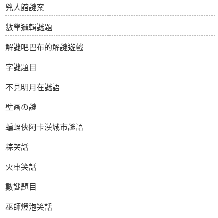
兇人館謎案
數學邏輯謎題
解謎吧巴布的解謎遊戲
字謎題目
不見明月在謎語
壁画の謎
蝙蝠俠阿卡漢城市謎語
粽笑話
火車笑話
數謎題目
巫師燈泡笑話