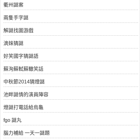
衢州謎案
兩隻手字謎
解謎找圖游戲
滴妹猜謎
好笑國字猜謎語
蘇洵蘇軾蘇轍笑話
中秋節2014猜燈謎
池畔謎情的演員陣容
燈謎打電話給烏龜
fgo 謎丸
腦力補給 一天一謎題