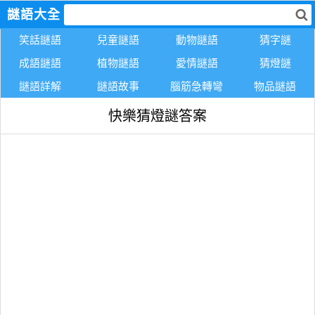
謎語大全
笑話謎語
兒童謎語
動物謎語
猜字謎
成語謎語
植物謎語
愛情謎語
猜燈謎
謎語詳解
謎語故事
腦筋急轉彎
物品謎語
快樂猜燈謎答案