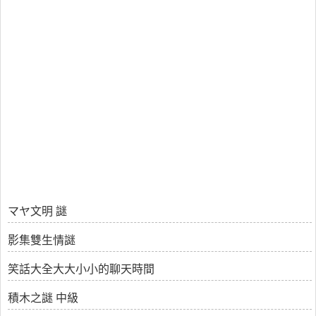
マヤ文明 謎
影集雙生情謎
笑話大全大大小小的聊天時間
積木之謎 中級