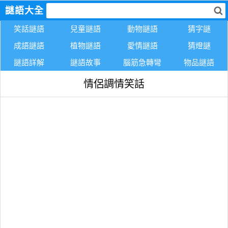
謎語大全
笑話謎語
兒童謎語
動物謎語
猜字謎
成語謎語
植物謎語
愛情謎語
猜燈謎
謎語詳解
謎語故事
腦筋急轉彎
物品謎語
情侶調情笑話