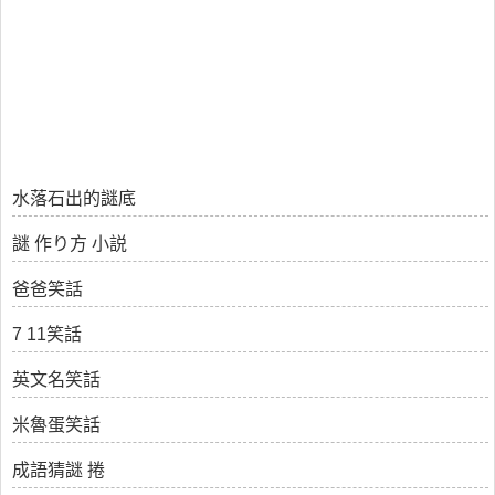
水落石出的謎底
謎 作り方 小説
爸爸笑話
7 11笑話
英文名笑話
米魯蛋笑話
成語猜謎 捲