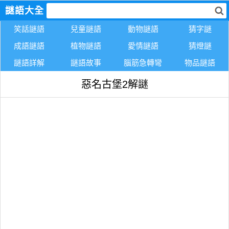
謎語大全
笑話謎語
兒童謎語
動物謎語
猜字謎
成語謎語
植物謎語
愛情謎語
猜燈謎
謎語詳解
謎語故事
腦筋急轉彎
物品謎語
惡名古堡2解謎