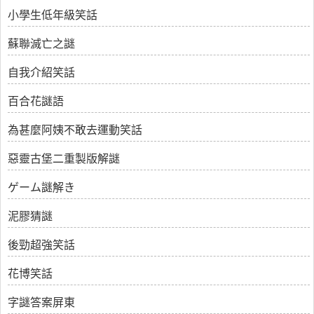
小學生低年級笑話
蘇聯滅亡之謎
自我介紹笑話
百合花謎語
為甚麼阿姨不敢去運動笑話
惡靈古堡二重製版解謎
ゲーム謎解き
泥膠猜謎
後勁超強笑話
花博笑話
字謎答案屏東