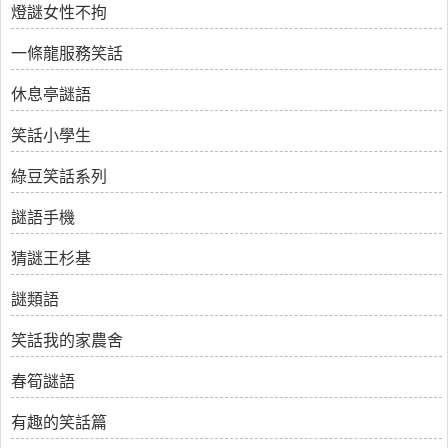
燈謎女性不拘
一條龍服務笑話
休息亭謎語
笑話小學生
綠豆笑話系列
謎語手機
猜謎王杉基
謎類語
笑話我的家農舍
春筍謎語
有趣的笑話篇