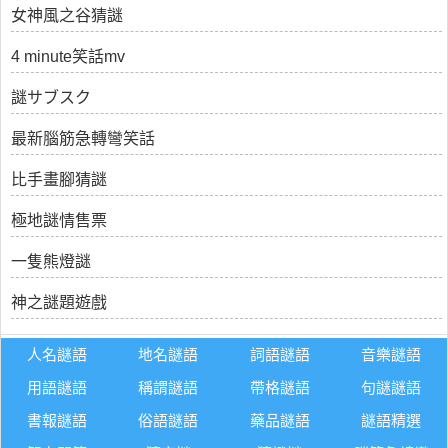
女神風之谷猜謎
4 minute笑話mv
謎サブスク
最新腦筋急轉彎笑話
比手畫腳猜謎
極地謎情售票
一隻熊燈謎
神之謎題遊戲
人名謎語
地名謎語
詞語謎語
音樂謎語
用語謎語
稱謂謎語
帶格謎語
句謎謎語
書報謎語
俗語謎語
藥品謎語
謎語精選