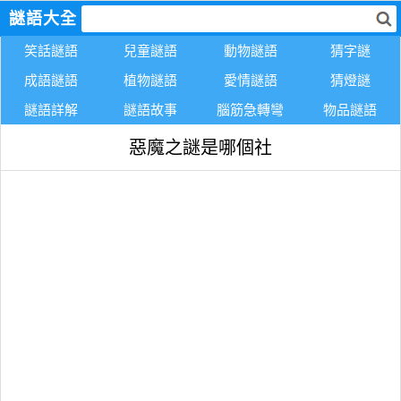
謎語大全
笑話謎語
兒童謎語
動物謎語
猜字謎
成語謎語
植物謎語
愛情謎語
猜燈謎
謎語詳解
謎語故事
腦筋急轉彎
物品謎語
惡魔之謎是哪個社