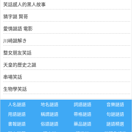
笑話感人的黑人故事
猜字謎 賢哥
愛情謎語 電影
川崎謎解き
整女朋友笑話
天皇的歷史之謎
串場笑話
生物學笑話
人名謎語
地名謎語
詞語謎語
音樂謎語
用語謎語
稱謂謎語
帶格謎語
句謎謎語
書報謎語
俗語謎語
藥品謎語
謎語精選