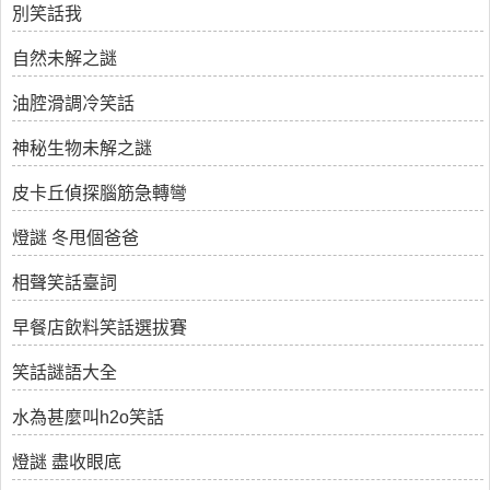
別笑話我
自然未解之謎
油腔滑調冷笑話
神秘生物未解之謎
皮卡丘偵探腦筋急轉彎
燈謎 冬甩個爸爸
相聲笑話臺詞
早餐店飲料笑話選拔賽
笑話謎語大全
水為甚麼叫h2o笑話
燈謎 盡收眼底