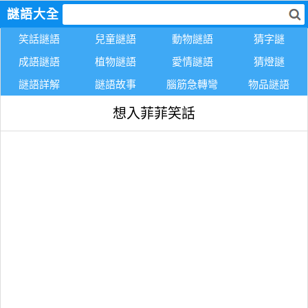
謎語大全
笑話謎語
兒童謎語
動物謎語
猜字謎
成語謎語
植物謎語
愛情謎語
猜燈謎
謎語詳解
謎語故事
腦筋急轉彎
物品謎語
想入菲菲笑話