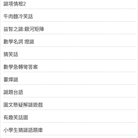
謎境情棺2
牛肉麵冷笑話
益智之謎:銀河矩陣
數學名詞 燈謎
猜笑話
數學急轉彎答案
婁燁謎
謎題台語
圖文懸疑解謎遊戲
有趣笑話圖
小學生猜謎語題庫