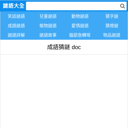
謎語大全
笑話謎語
兒童謎語
動物謎語
猜字謎
成語謎語
植物謎語
愛情謎語
猜燈謎
謎語詳解
謎語故事
腦筋急轉彎
物品謎語
成語猜謎 doc