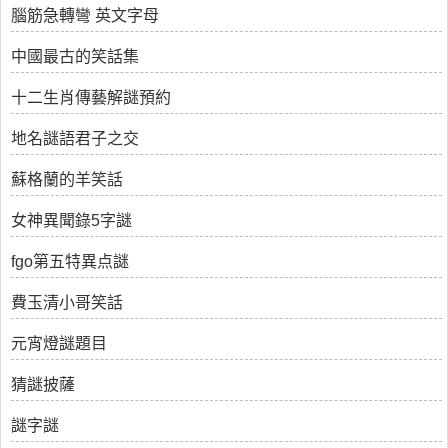
腦筋急轉彎 英文字母
中國最古的笑話集
十二生肖傳藝解謎預約
地名謎語君子之交
蘇格蘭的羊笑話
女神異聞錄5字謎
fgo第五特異点謎
費玉清小哥笑話
元宵燈謎題目
猜謎披薩
謎字謎