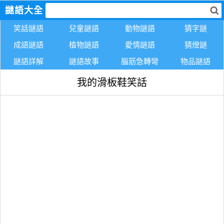
謎語大全
笑話謎語
兒童謎語
動物謎語
猜字謎
成語謎語
植物謎語
愛情謎語
猜燈謎
謎語詳解
謎語故事
腦筋急轉彎
物品謎語
我的滑板鞋笑話