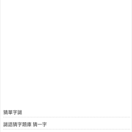
猜單字謎
謎語猜字題庫 猜一字