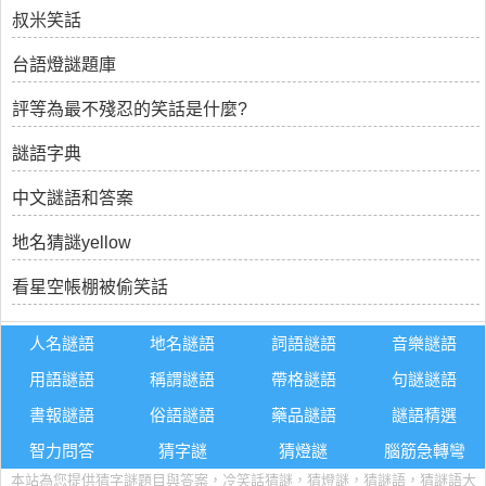
叔米笑話
台語燈謎題庫
評等為最不殘忍的笑話是什麼?
謎語字典
中文謎語和答案
地名猜謎yellow
看星空帳棚被偷笑話
人名謎語
地名謎語
詞語謎語
音樂謎語
用語謎語
稱謂謎語
帶格謎語
句謎謎語
書報謎語
俗語謎語
藥品謎語
謎語精選
智力問答
猜字謎
猜燈謎
腦筋急轉彎
本站為您提供猜字謎題目與答案，冷笑話猜謎，猜燈謎，猜謎語，猜謎語大