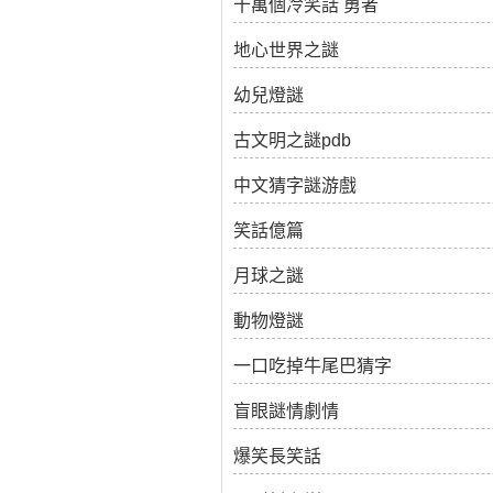
十萬個冷笑話 勇者
地心世界之謎
幼兒燈謎
古文明之謎pdb
中文猜字謎游戲
笑話億篇
月球之謎
動物燈謎
一口吃掉牛尾巴猜字
盲眼謎情劇情
爆笑長笑話