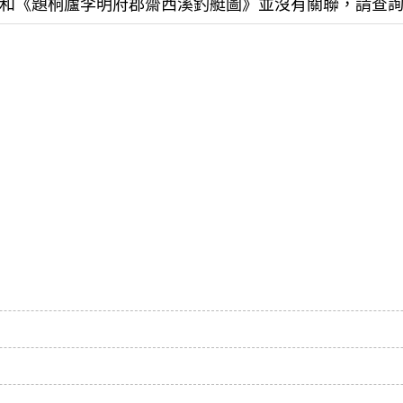
和《題桐廬李明府郡齋西溪釣艇圖》並沒有關聯，請查