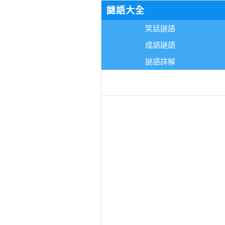
謎語大全
笑話謎語
成語謎語
謎語詳解