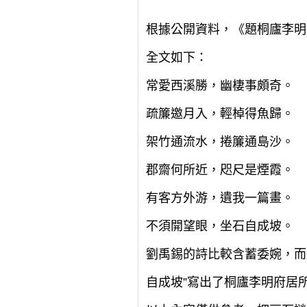
根據公開資料，《題桐廬李明
全文如下：
常愛西溪勝，幽棲事頗奇。
疏簾邀月入，輕棹得魚歸。
架竹通流水，捲簾通島沙。
郡齋何所近，咫尺是煙霞。
有客方外游，遺我一篇畫。
不須開望眼，坐石自成坡。
劉禹錫的詩比較含蓄委婉，而
自成坡”寫出了桐廬李明府居