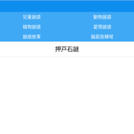
兒童謎語
動物謎語
植物謎語
愛情謎語
謎語故事
腦筋急轉彎
押戸石謎