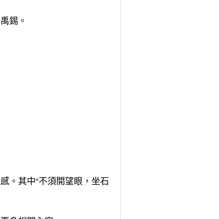
劉禹錫。
感。其中“不須開望眼，坐石