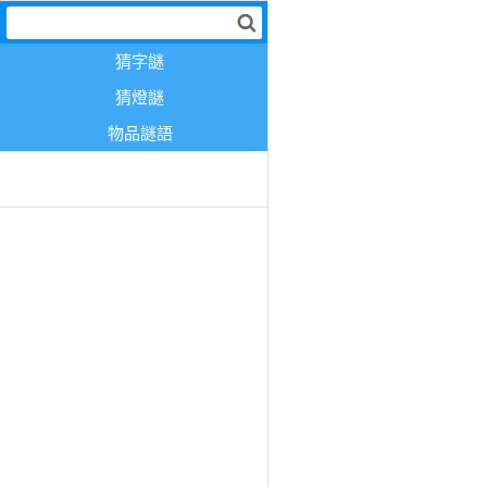
猜字謎
猜燈謎
物品謎語