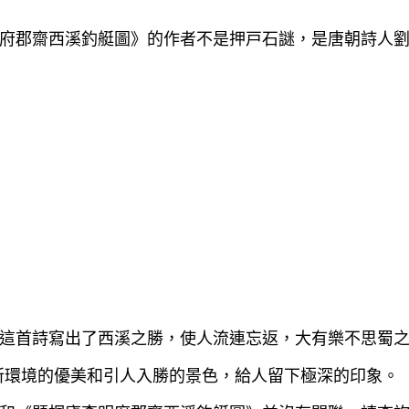
府郡齋西溪釣艇圖》的作者不是押戸石謎，是唐朝詩人
這首詩寫出了西溪之勝，使人流連忘返，大有樂不思蜀之
所環境的優美和引人入勝的景色，給人留下極深的印象。