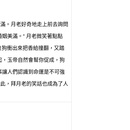
美滿。月老好奇地走上前去詢問
姻美滿。” 月老微笑著點點
隻狗衝出來把香給撞翻，又踏
起，玉帝自然會幫你促成，狗
事讓人們認識到命運是不可強
因此，拜月老的笑話也成為了人