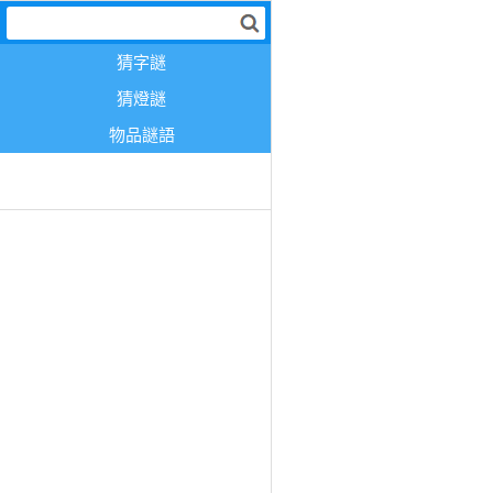
猜字謎
猜燈謎
物品謎語