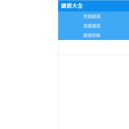
謎語大全
笑話謎語
成語謎語
謎語詳解