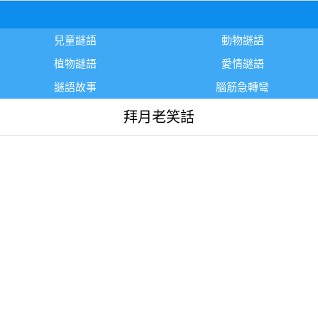
兒童謎語
動物謎語
植物謎語
愛情謎語
謎語故事
腦筋急轉彎
拜月老笑話