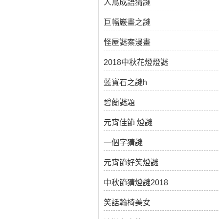
人鳥成語猜謎
巨幅巖畫之謎
怪屋謎案漫畫
2018中秋花燈燈謎
藍寶石之謎h
碧蘭謎題
元宵佳節 燈謎
一個字猜謎
元宵節好笑燈謎
中秋節猜燈謎2018
笑話輪椅美女