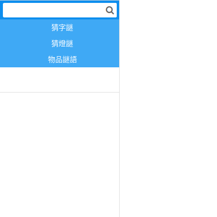
猜字謎
猜燈謎
物品謎語