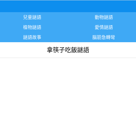
兒童謎語
動物謎語
植物謎語
愛情謎語
謎語故事
腦筋急轉彎
拿筷子吃飯謎語