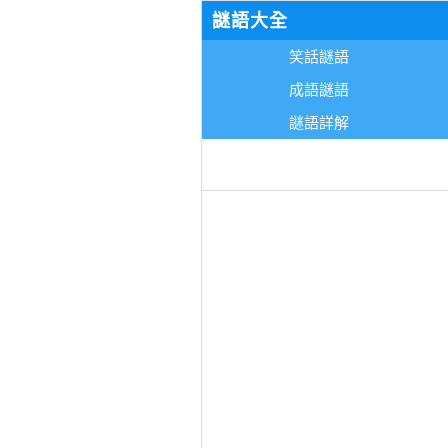
謎語大全
笑話謎語
成語謎語
謎語詳解