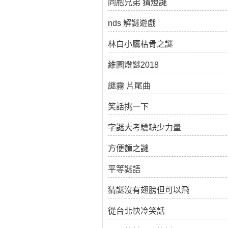
同胞兄弟 猜燈謎
nds 解謎遊戲
林白小鷹枯骨之謎
維園燈謎2018
謎霧 片尾曲
笑話挑一下
字謎大考驗缺少力量
方便麵之謎
平等謎語
猜謎沒有翅膀但可以飛
從台北快冷笑話