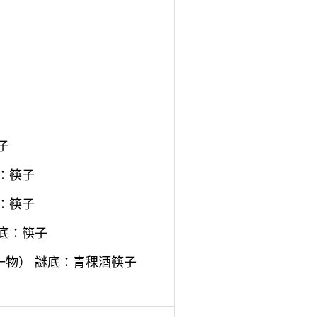
子
：筷子
：筷子
底：筷子
一物） 謎底：青稞酒筷子