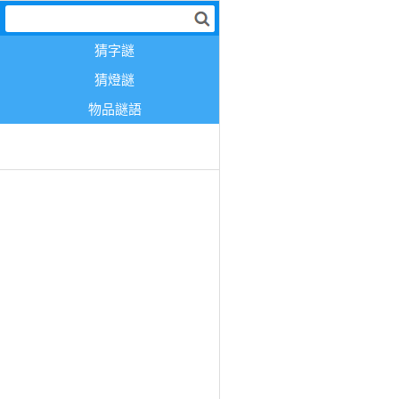
猜字謎
猜燈謎
物品謎語