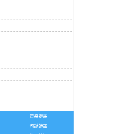
音樂謎語
句謎謎語