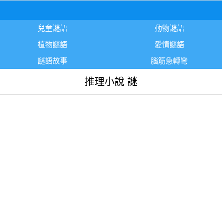
兒童謎語
動物謎語
植物謎語
愛情謎語
謎語故事
腦筋急轉彎
推理小說 謎