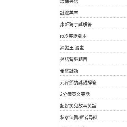
環保笑話
謎逃羔羊
康軒猜字謎解答
ro冷笑話腳本
猜謎王 漫畫
笑話猜謎題目
希望謎語
元宵節猜謎語解答
2分鐘英文笑話
超好笑鬼故事笑話
私家法醫/逝者尋謎