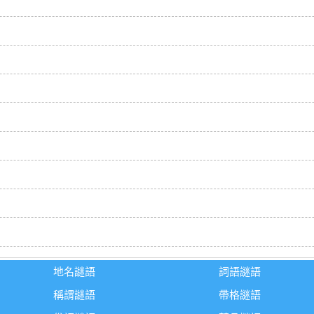
地名謎語
詞語謎語
稱謂謎語
帶格謎語