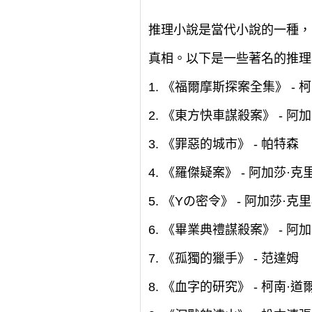
推理小說是當代小說的一種，
真相。以下是一些著名的推理
1. 《福爾摩斯探案全集》 - 
2. 《東方快車謀殺案》 - 阿
3. 《罪惡的城市》 - 帕特森
4. 《羅傑疑案》 - 阿加莎·克
5. 《Yの密令》 - 阿加莎·克
6. 《畢業典禮謀殺案》 - 阿
7. 《孤獨的獵手》 - 范達姆
8. 《血字的研究》 - 柯南·道