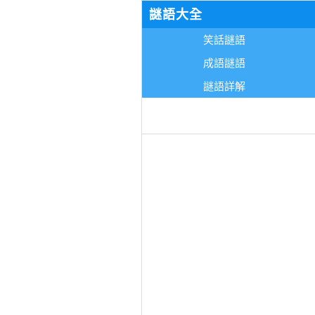
謎語大全
笑話謎語
成語謎語
謎語詳解