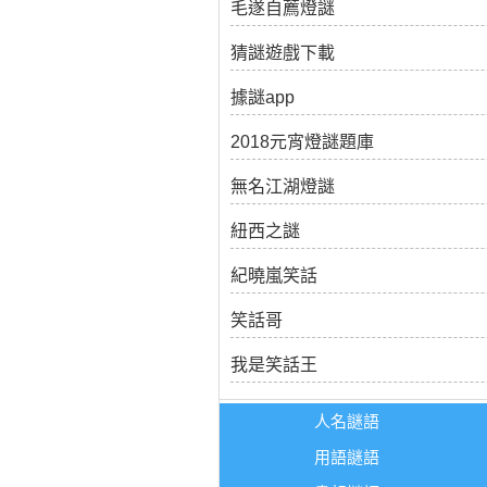
毛遂自薦燈謎
猜謎遊戲下載
據謎app
2018元宵燈謎題庫
無名江湖燈謎
紐西之謎
紀曉嵐笑話
笑話哥
我是笑話王
人名謎語
用語謎語