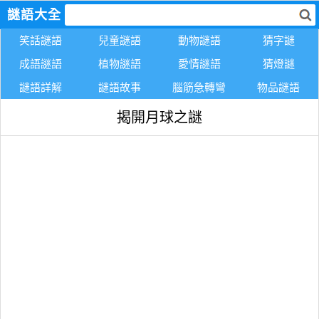
謎語大全
笑話謎語
兒童謎語
動物謎語
猜字謎
成語謎語
植物謎語
愛情謎語
猜燈謎
謎語詳解
謎語故事
腦筋急轉彎
物品謎語
揭開月球之謎