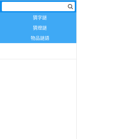
猜字謎
猜燈謎
物品謎語