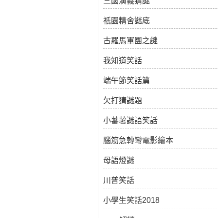
三國演義猜謎
祇園精舍謎底
古羅馬軍團之謎
我知道笑話
端午節笑話篇
欠打猜謎題
小蕃薯謎語笑話
腦筋急轉彎電影繪本
母語燈謎
川普笑話
小學生笑話2018