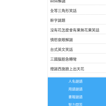
wow解謎
全等三角形笑話
幹字謎題
沒有花怎麼會有果無花果笑話
憤怒泉眼解謎
台式英文笑話
三國腦筋急轉彎
燈謎西施臉上出天花
人名謎語
用語謎語
書報謎語
智力問答