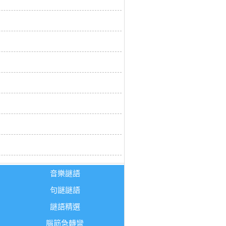
音樂謎語
句謎謎語
謎語精選
腦筋急轉彎