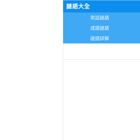
謎語大全
笑話謎語
成語謎語
謎語詳解