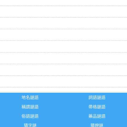
地名謎語
詞語謎語
稱謂謎語
帶格謎語
俗語謎語
藥品謎語
猜字謎
猜燈謎