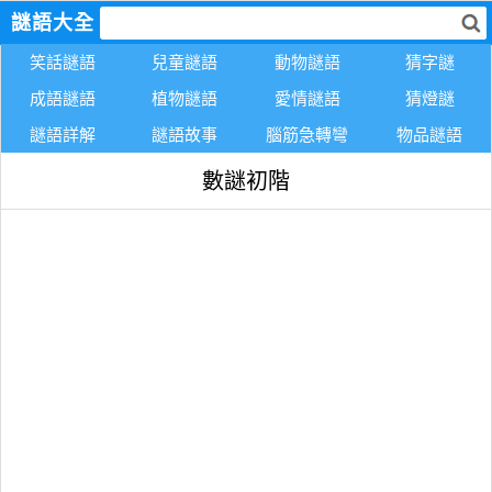
謎語大全
笑話謎語
兒童謎語
動物謎語
猜字謎
成語謎語
植物謎語
愛情謎語
猜燈謎
謎語詳解
謎語故事
腦筋急轉彎
物品謎語
數謎初階