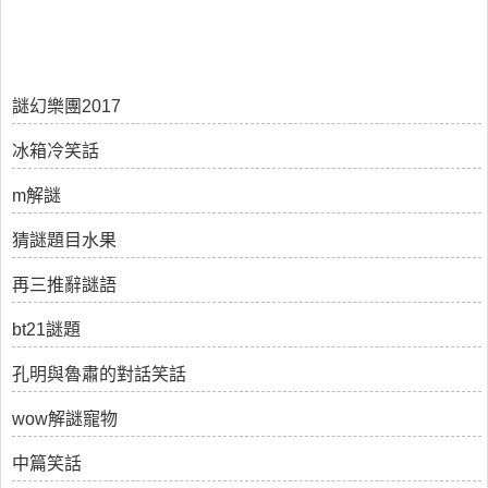
謎幻樂團2017
冰箱冷笑話
m解謎
猜謎題目水果
再三推辭謎語
bt21謎題
孔明與魯肅的對話笑話
wow解謎寵物
中篇笑話