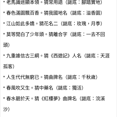
* 老馬識途顯本領。猜常用語（謎底：腳踏實地）
* 春色滿園飄百香。猜我國地名（謎底：溢香園）
* 江山如此多嬌。猜花名二（謎底：玫瑰，月季）
* 莫等閒白了少年頭。猜離合字（謎底：一去不回
頭）
* 九重誰信古三綱。猜《西遊記》人名（謎底：天涯
孤客）
* 人生代代無窮已。猜曲牌名（謎底：千秋歲）
* 春風吹又生。猜中藥名（謎底：獨活）
* 春水碧於天。猜《紅樓夢》曲牌名（謎底：浣溪
沙）