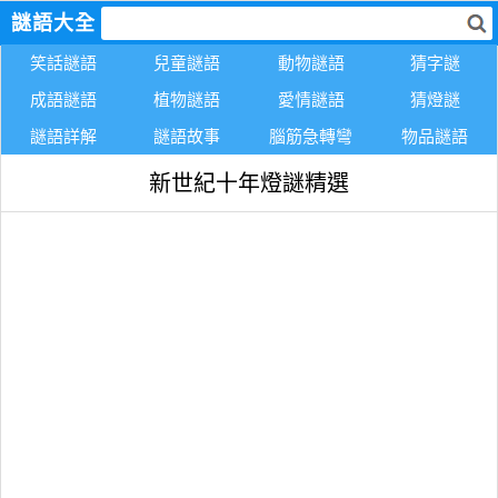
謎語大全
笑話謎語
兒童謎語
動物謎語
猜字謎
成語謎語
植物謎語
愛情謎語
猜燈謎
謎語詳解
謎語故事
腦筋急轉彎
物品謎語
新世紀十年燈謎精選