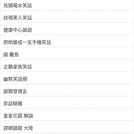
烏鴉喝水笑話
歧視黑人笑話
健康中心謎語
把她變成一支手機笑話
謎 離島
企鵝家族笑話
幽默笑話網
謎題發燒友
笑話騎豬
皇家花園 解謎
諜網謎蹤 大陸