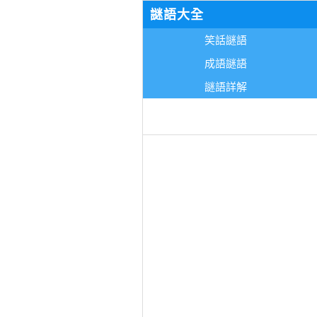
謎語大全
笑話謎語
成語謎語
謎語詳解