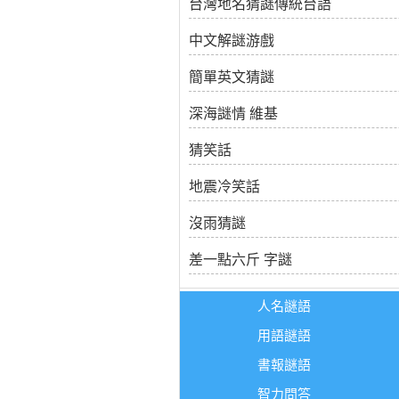
台灣地名猜謎傳統台語
中文解謎游戲
簡單英文猜謎
深海謎情 維基
猜笑話
地震冷笑話
沒雨猜謎
差一點六斤 字謎
人名謎語
用語謎語
書報謎語
智力問答