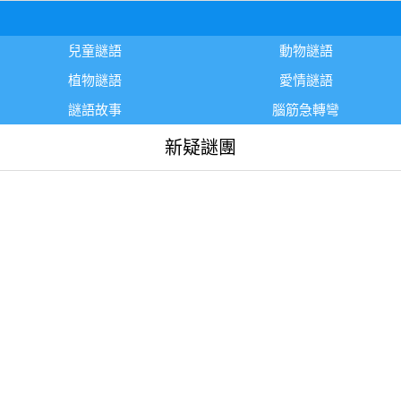
兒童謎語
動物謎語
植物謎語
愛情謎語
謎語故事
腦筋急轉彎
新疑謎團