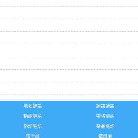
地名謎語
詞語謎語
稱謂謎語
帶格謎語
俗語謎語
藥品謎語
猜字謎
猜燈謎