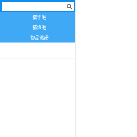
猜字謎
猜燈謎
物品謎語