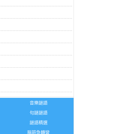
音樂謎語
句謎謎語
謎語精選
腦筋急轉彎