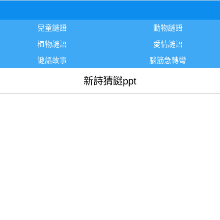
兒童謎語
動物謎語
植物謎語
愛情謎語
謎語故事
腦筋急轉彎
新詩猜謎ppt