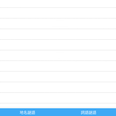
地名謎語
詞語謎語