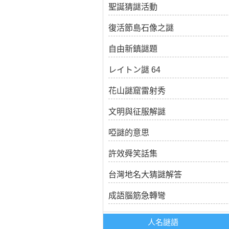
聖誕猜謎活動
復活節島石像之謎
自由新鎮謎題
レイトン謎 64
花山謎窟雷射秀
文明與征服解謎
啞謎的意思
許效舜笑話集
台灣地名大猜謎解答
成語腦筋急轉彎
人名謎語