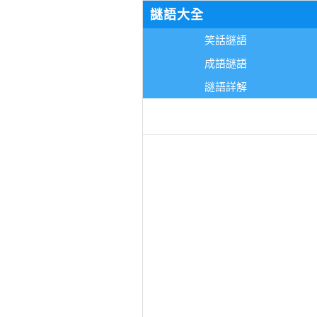
謎語大全
笑話謎語
成語謎語
謎語詳解