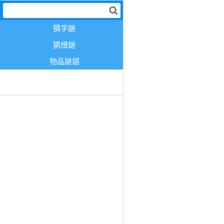
猜字謎
猜燈謎
物品謎語