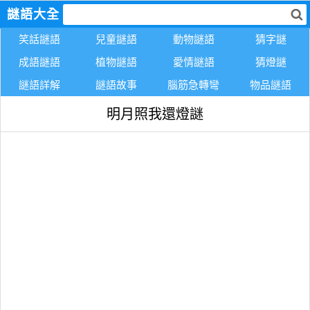
謎語大全
笑話謎語
兒童謎語
動物謎語
猜字謎
成語謎語
植物謎語
愛情謎語
猜燈謎
謎語詳解
謎語故事
腦筋急轉彎
物品謎語
明月照我還燈謎