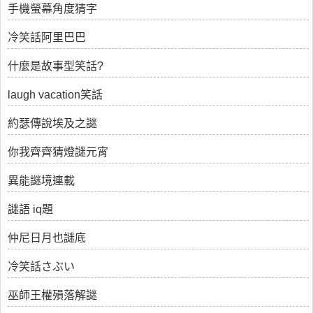
手機螢幕角度猜字
冷笑話阿里巴巴
什麼是故事型笑話?
laugh vacation笑話
約瑟傳說埃及之謎
你我齊齊猜燈謎元宵
異能謎境連載
謎語 iq題
仲尼日月也謎底
冷笑話さぶい
巫師王權殞落解謎