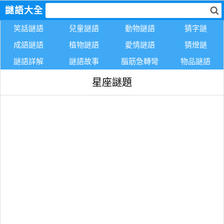
謎語大全
笑話謎語
兒童謎語
動物謎語
猜字謎
成語謎語
植物謎語
愛情謎語
猜燈謎
謎語詳解
謎語故事
腦筋急轉彎
物品謎語
星座謎題