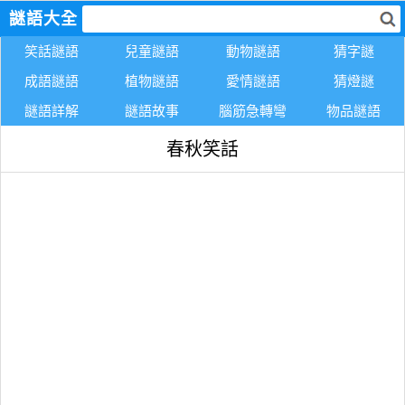
謎語大全
笑話謎語
兒童謎語
動物謎語
猜字謎
成語謎語
植物謎語
愛情謎語
猜燈謎
謎語詳解
謎語故事
腦筋急轉彎
物品謎語
春秋笑話