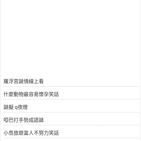
羅浮宮謎情線上看
什麼動物最容易懷孕笑話
謎擬 q夜燈
啞巴打手勢成語謎
小㠀旅遊富人不努力笑話