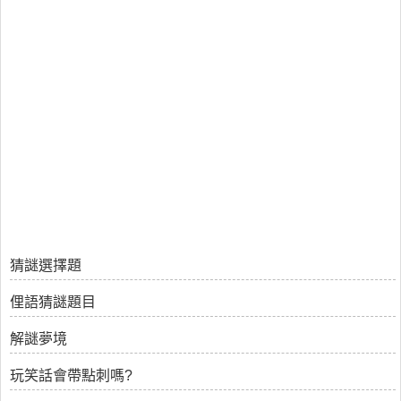
猜謎選擇題
俚語猜謎題目
解謎夢境
玩笑話會帶點刺嗎?