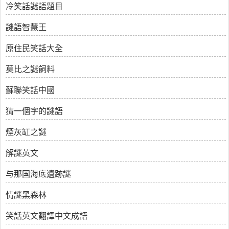
冷笑話謎語題目
謎語智慧王
原住民笑話大全
莫比之謎飼料
蘇聯笑話中國
猜一個字的謎語
煙灰缸之謎
解謎英文
与那国海底遺跡謎
情謎黑森林
笑話英文翻譯中文成語