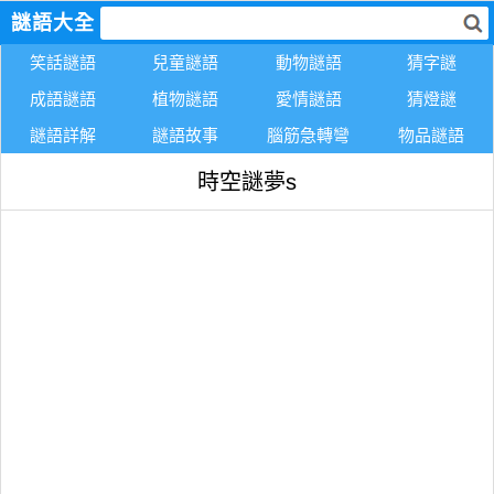
謎語大全
笑話謎語
兒童謎語
動物謎語
猜字謎
成語謎語
植物謎語
愛情謎語
猜燈謎
謎語詳解
謎語故事
腦筋急轉彎
物品謎語
時空謎夢s