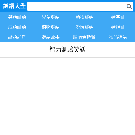
謎語大全
笑話謎語
兒童謎語
動物謎語
猜字謎
成語謎語
植物謎語
愛情謎語
猜燈謎
謎語詳解
謎語故事
腦筋急轉彎
物品謎語
智力測驗笑話