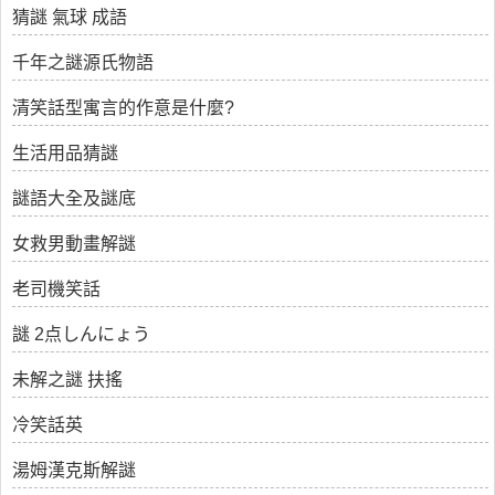
猜謎 氣球 成語
千年之謎源氏物語
清笑話型寓言的作意是什麼?
生活用品猜謎
謎語大全及謎底
女救男動畫解謎
老司機笑話
謎 2点しんにょう
未解之謎 扶搖
冷笑話英
湯姆漢克斯解謎