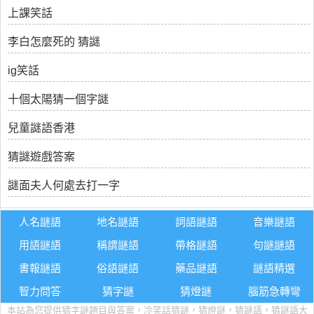
上課笑話
李白怎麼死的 猜謎
ig笑話
十個太陽猜一個字謎
兒童謎語香港
猜謎遊戲答案
謎面夫人何處去打一字
人名謎語
地名謎語
詞語謎語
音樂謎語
用語謎語
稱謂謎語
帶格謎語
句謎謎語
書報謎語
俗語謎語
藥品謎語
謎語精選
智力問答
猜字謎
猜燈謎
腦筋急轉彎
本站為您提供猜字謎題目與答案，冷笑話猜謎，猜燈謎，猜謎語，猜謎語大