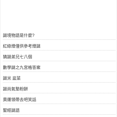
謎境物語是什麼?
紅綠燈僅供參考燈謎
猜謎弟兄七八個
數學謎之九宮格答案
謎米 盆菜
謎尚氣墊粉餅
奧運領帶去吧笑話
聖經謎語