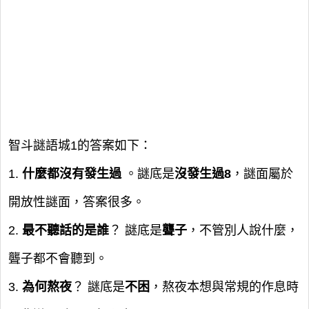
智斗謎語城1的答案如下：
1.
什麼都沒有發生過
。謎底是
沒發生過8
，謎面屬於
開放性謎面，答案很多。
2.
最不聽話的是誰
？ 謎底是
聾子
，不管別人說什麼，
聾子都不會聽到。
3.
為何熬夜
？ 謎底是
不困
，熬夜本想與常規的作息時