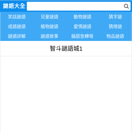
謎語大全
笑話謎語
兒童謎語
動物謎語
猜字謎
成語謎語
植物謎語
愛情謎語
猜燈謎
謎語詳解
謎語故事
腦筋急轉彎
物品謎語
智斗謎語城1